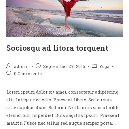
Sociosqu ad litora torquent
Post
Post
Post
admin
September 27, 2016
Yoga
author:
published:
category:
Post
0 Comments
comments:
Lorem ipsum dolor sit amet, consectetur adipiscing
elit. Integer nec odio. Praesent libero. Sed cursus
ante dapibus diam. Sed nisi. Nulla quis sem at nibh
elementum imperdiet. Duis sagittis ipsum. Praesent
mauris. Fusce nec tellus sed augue semper porta.