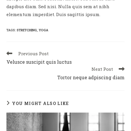
dapibus diam. Sed nisi. Nulla quis sem at nibh
elementum imperdiet. Duis sagittis ipsum.
TAGS
:
STRETCHING
,
YOGA
Read
Previous Post
more
Velusce suscipit quis luctus
articles
Next Post
Tortor neque adpiscing diam
YOU MIGHT ALSO LIKE