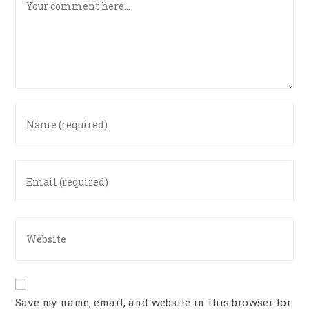
Enter
your
name
or
Enter
username
your
to
email
comment
address
Enter
to
your
comment
website
URL
(optional)
Save my name, email, and website in this browser for