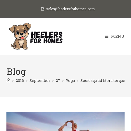
Skip
sales@heelersforhomes.com
to
content
MENU
Blog
>
2016
>
September
>
27
>
Yoga
>
Sociosqu ad litora torquent